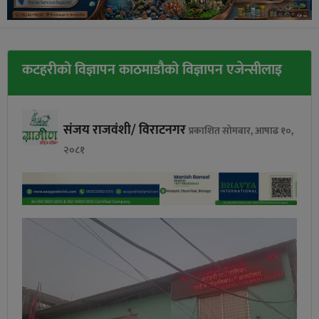
कटहरीको विज्ञापन काठमाडौको विज्ञापन एजेन्सीलाइ
संजय राजवंशी/ विराटनगर
प्रकाशित सोमबार, आषाढ १०,
२०८१