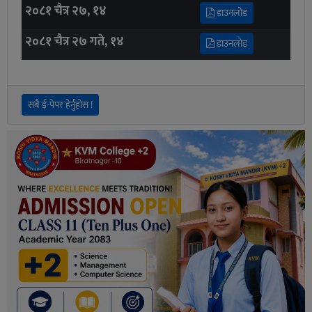
२०८१ चैत्र २७, १४
डाउनलोड
२०८१ चैत्र २७ गते, १४
डाउनलोड
सबै ई-पेपर हेर्नुहोस !