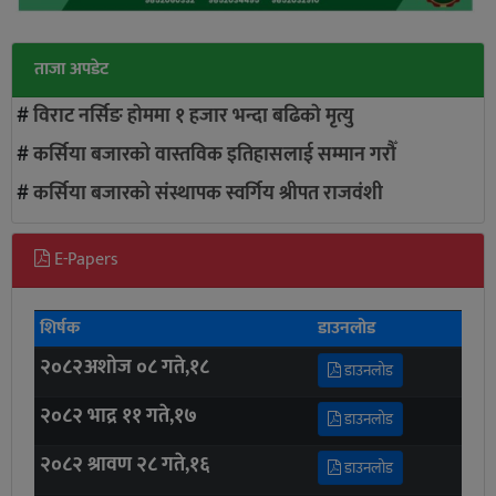
ताजा अपडेट
#
विराट नर्सिङ हाेममा १ हजार भन्दा बढिकाे मृत्यु
#
कर्सिया बजारको वास्तविक इतिहासलाई सम्मान गरौँ
#
कर्सिया बजारको संस्थापक स्वर्गिय श्रीपत राजवंशी
E-Papers
शिर्षक
डाउनलोड
२०८२अशोज ०८ गते,१८
डाउनलोड
२०८२ भाद्र ११ गते,१७
डाउनलोड
२०८२ श्रावण २८ गते,१६
डाउनलोड