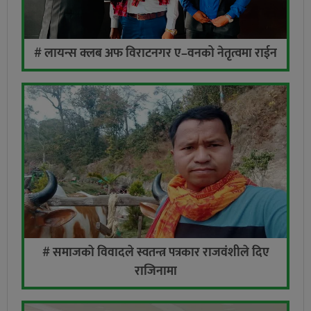
# लायन्स क्लब अफ विराटनगर ए–वनको नेतृत्वमा राईन
# समाजकाे विवादले स्वतन्त्र पत्रकार राजवंशीले दिए
राजिनामा