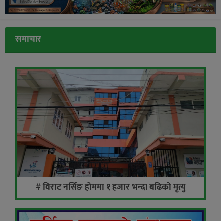
समाचार
# विराट नर्सिङ हाेममा १ हजार भन्दा बढिकाे मृत्यु