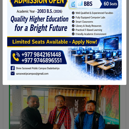
# कटहरीका बाटो, चौक र टोलको नामकरण : विकाससँगै
पहिचान पनि जोगाऔँ