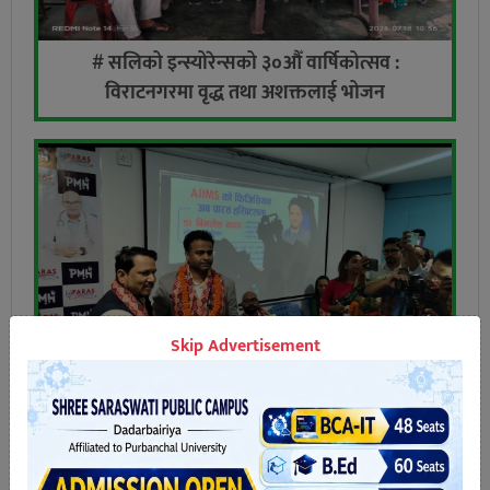
# सलिको इन्स्योरेन्सको ३०औँ वार्षिकोत्सव :
विराटनगरमा वृद्ध तथा अशक्तलाई भोजन
Skip Advertisement
# पारस हस्पिटलले निःशुल्क उपचार गर्ने