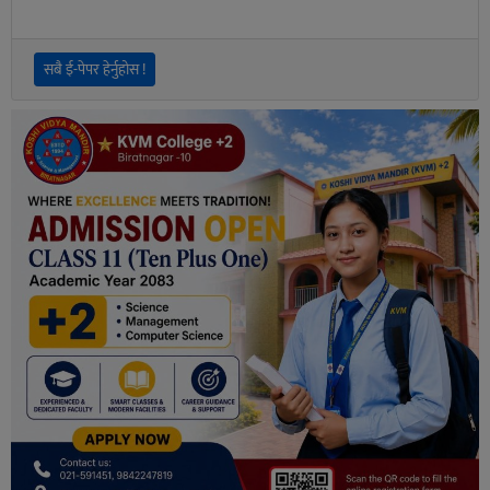
सबै ई-पेपर हेर्नुहोस !