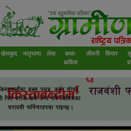
खेलकुद
मातृभाषा
लेख
कथा-
जीवनी
विचार
स
कविता
प्