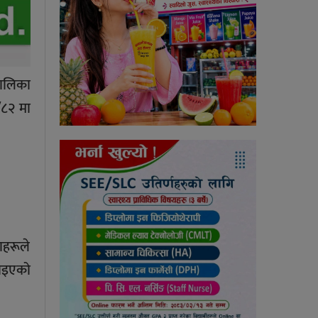
पालिका
१/८२ मा
ाहरूले
ढाइएको