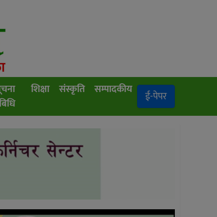
ूचना
शिक्षा
संस्कृति
सम्पादकीय
ई-पेपर
रबिधि