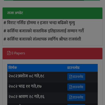
ताजा अपडेट
#
विराट नर्सिङ हाेममा १ हजार भन्दा बढिकाे मृत्यु
#
कर्सिया बजारको वास्तविक इतिहासलाई सम्मान गरौँ
#
कर्सिया बजारको संस्थापक स्वर्गिय श्रीपत राजवंशी
E-Papers
शिर्षक
डाउनलोड
२०८२अशोज ०८ गते,१८
डाउनलोड
२०८२ भाद्र ११ गते,१७
डाउनलोड
२०८२ श्रावण २८ गते,१६
डाउनलोड