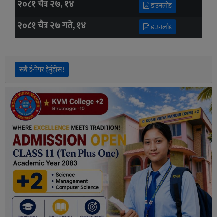
२०८१ चैत्र २७, १४
डाउनलोड
२०८१ चैत्र २७ गते, १४
डाउनलोड
सबै ई-पेपर हेर्नुहोस !