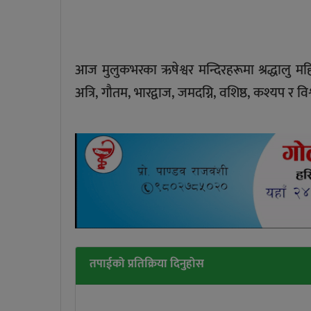
आज मुलुकभरका ऋषेश्वर मन्दिरहरूमा श्रद्धालु 
अत्रि, गौतम, भारद्वाज, जमदग्नि, वशिष्ठ, कश्यप र विश
तपाईको प्रतिक्रिया दिनुहोस