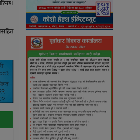
रिन्छ।
तीसहित