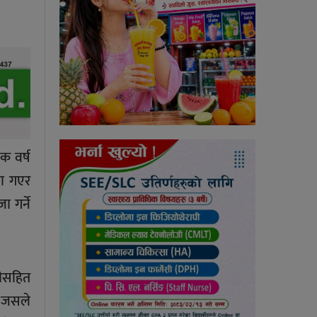
क वर्ष
मा गएर
 गर्ने
तीसहित
, जसले