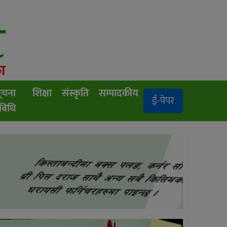
ूचना
शिक्षा
संस्कृति
सम्पादकीय
ई-पेपर
रबिधि