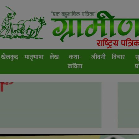
खेलकुद
मातृभाषा
लेख
कथा-
जीवनी
विचार
स
कविता
प्