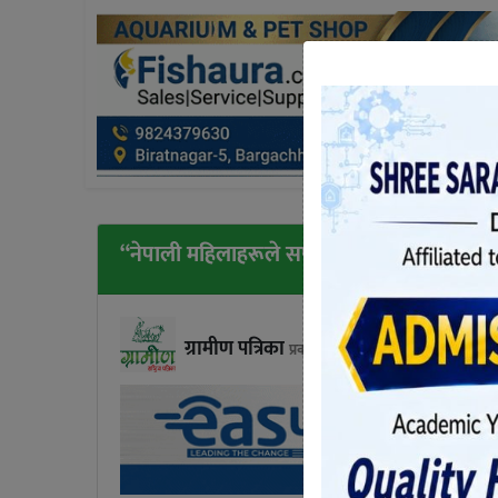
“नेपाली महिलाहरूले सप्तऋषिको पूजा गर्दै ऋषिपञ
ग्रामीण पत्रिका
प्रकाशित आइतबार, भाद्र २३, २०८१