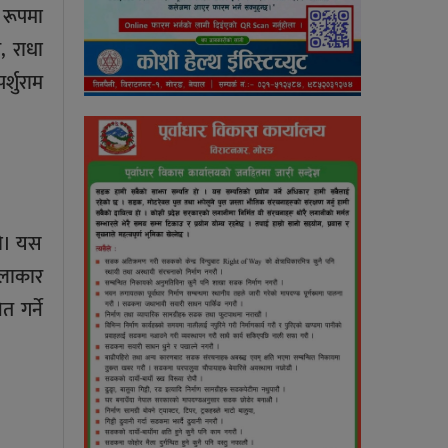
 रूपमा
, राधा
्शुराम
हो। यस
कलाकार
 गर्ने