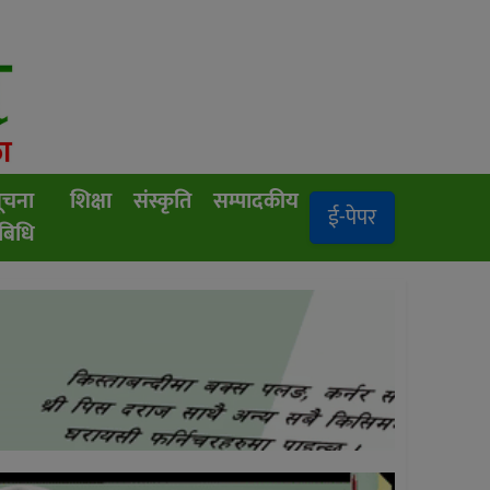
ूचना
शिक्षा
संस्कृति
सम्पादकीय
ई-पेपर
रबिधि