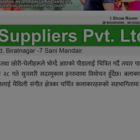
 छोरी-चेलीहरूले भोग्दै आएको पीडालाई चित्रित गर्दै तयार प
दौ २८ गते सुनसरी सदरमुकाम इनरुवामा विमोचन हुँदैछ। बलाक
ई मैथिली संगीत क्षेत्रका चर्चित कलाकारहरूको सहभागितामा प्