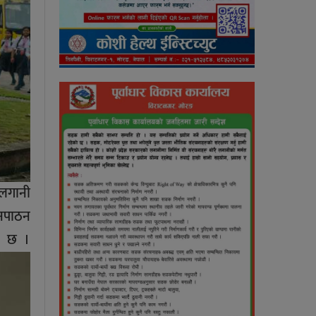
 लगानी
ठनपाठन
ो छ ।