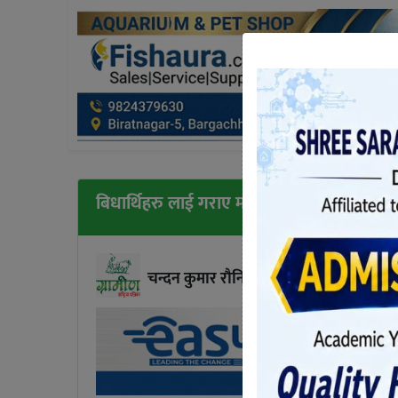
बिधार्थिहरु लाई गराए मनमोहन भ्रमण
चन्दन कुमार राैनियार / सुनसरी
प्रकाशित सोमबा