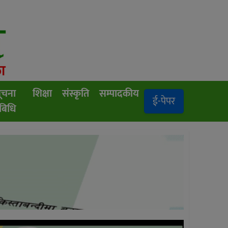
ूचना
शिक्षा
संस्कृति
सम्पादकीय
ई-पेपर
रबिधि