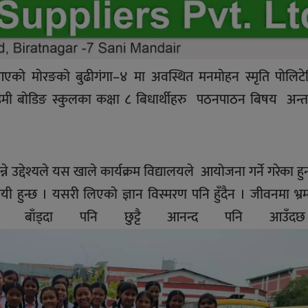
दै आएको मोरङको बुढीगंगा–४ मा अवस्थित मनमोहन स्मृति पोलिट
ल एकडेमी बोडिङ स्कुलका कक्षा ८ बिधार्थीहरु पठनपाठन बिषय अ
न्ने उद्देश्यले यस खाले कार्यक्रम विद्यालयले आयोजना गर्ने गरेका हुन
थायी हुन्छ । यसरी लिएको ज्ञान विस्मरण पनि हुँदैन । जीवनमा भ्
ुसँग बाँड्दा पनि छुट्टै आनन्द पनि आउँ