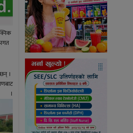
ेक्निक
न्तरगत
्छन् ।
रमणबाट
दछ ।