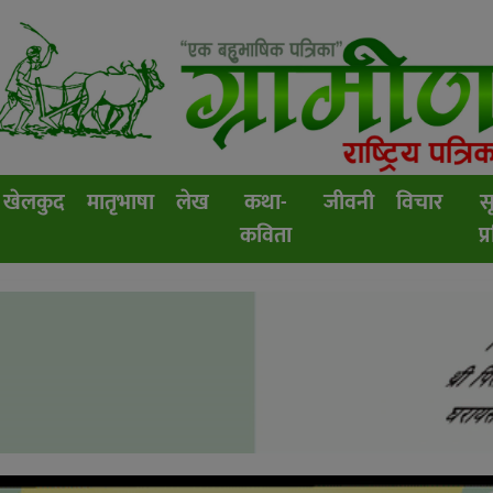
खेलकुद
मातृभाषा
लेख
कथा-
जीवनी
विचार
स
कविता
प्