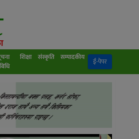
ूचना
शिक्षा
संस्कृति
सम्पादकीय
ई-पेपर
रबिधि