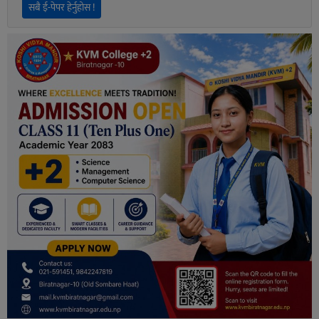
सबै ई-पेपर हेर्नुहोस !