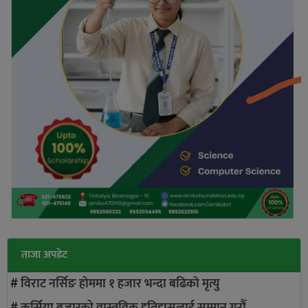
ताजा अपडेट
#
विराट नर्सिङ हाेममा १ हजार भन्दा बढिकाे मृत्यु
#
कर्सिया बजारको वास्तविक इतिहासलाई सम्मान गरौँ