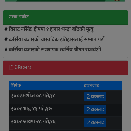
ताजा अपडेट
#
विराट नर्सिङ हाेममा १ हजार भन्दा बढिकाे मृत्यु
#
कर्सिया बजारको वास्तविक इतिहासलाई सम्मान गरौँ
#
कर्सिया बजारको संस्थापक स्वर्गिय श्रीपत राजवंशी
E-Papers
शिर्षक
डाउनलोड
२०८२अशोज ०८ गते,१८
डाउनलोड
२०८२ भाद्र ११ गते,१७
डाउनलोड
२०८२ श्रावण २८ गते,१६
डाउनलोड