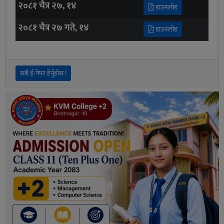
२०८१ चैत्र २७, १४
डाउनलोड
२०८१ चैत्र २७ गते, १४
डाउनलोड
सबै ई-पेपर हेर्नुहोस !