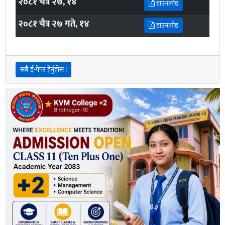
२०८१ चैत्र २७, १४
डाउनलोड
२०८१ चैत्र २७ गते, १४
डाउनलोड
सबै ई-पेपर हेर्नुहोस !