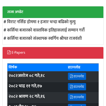
ताजा अपडेट
#
विराट नर्सिङ हाेममा १ हजार भन्दा बढिकाे मृत्यु
#
कर्सिया बजारको वास्तविक इतिहासलाई सम्मान गरौँ
#
कर्सिया बजारको संस्थापक स्वर्गिय श्रीपत राजवंशी
E-Papers
शिर्षक
डाउनलोड
२०८२अशोज ०८ गते,१८
डाउनलोड
२०८२ भाद्र ११ गते,१७
डाउनलोड
२०८२ श्रावण २८ गते,१६
डाउनलोड