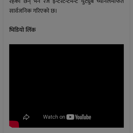
रहेका छन् भने रेज इन्टरटेन्टमेन्ट युट्युब च्यानलमार्फत
सार्वजनिक गरिएको छ।
भिडियो लिंक