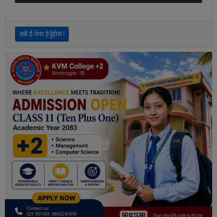
सबै ई-पेपर हेर्नुहोस !