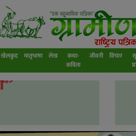
खेलकुद
मातृभाषा
लेख
कथा-
जीवनी
विचार
स
कविता
प्