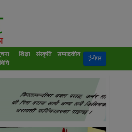
ूचना
शिक्षा
संस्कृति
सम्पादकीय
ई-पेपर
रबिधि