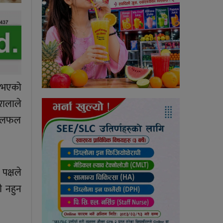
ु भएको
रालाले
ि छलफल
 पक्षले
ी नहुन