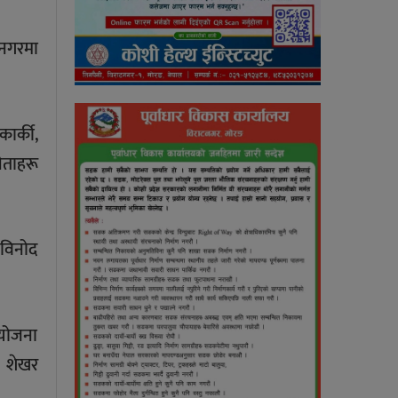
टनगरमा
ार्की,
ेताहरू
 विनोद
आयोजना
. शेखर