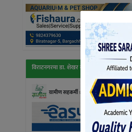
विराटनगरमा डा. शेखर कोइराला गुटको दुईदिने भ
ग्रामीण सहकर्मी
प्रकाशित मंगलबार, मंसिर १८, २०८१