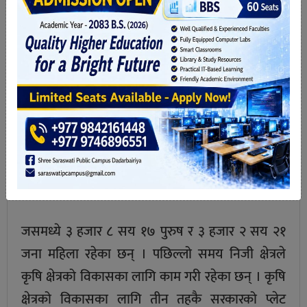
लामो हुने गरेका छन् । र एउटै मकैको बोटमा २ देखि ३
वटासम्म घोगा लाग्ने गरेको छ । परियोजनाले ५२ हजार ३१
जनालाई ज्यालादारी रुपमा रोजगारी उपलब्ध गराउने
वातावरण तयार पारेका छन् । २७ हजार ४ सय ३०
जनालाई आंशिक रोजगारी र ४ हजार ८ सय ३१ जनालाई
स्थायी रोजगारीको अवस्था सृजना गरेको परियोजनाले
जनाएको छ । २ हजार ९ सय ६७ जनजाति, २ हजार २
सय १६ अन्य, ६ सय ६७ दलित र ३ हजार २ सय युवा गरी
७ हजार ३८ जनाले प्रदेशमा रोजगारी पाएका छन् ।
जसमध्ये ३ हजार ८ सय १७ पुरुष र ३ हजार २ सय २१
जना महिला रहेका छन् । पछिल्लो समय निजी क्षेत्रले
कृषि क्षेत्रको विकासका लागि काम गरी रहेका छन् । कृषि
क्षेत्रको विकासका लागि तीन तहकै सरकारको प्लेट