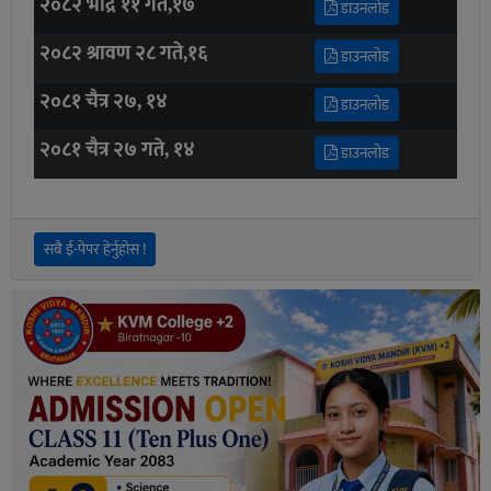
२०८२ भाद्र ११ गते,१७
डाउनलोड
२०८२ श्रावण २८ गते,१६
डाउनलोड
२०८१ चैत्र २७, १४
डाउनलोड
२०८१ चैत्र २७ गते, १४
डाउनलोड
सबै ई-पेपर हेर्नुहोस !