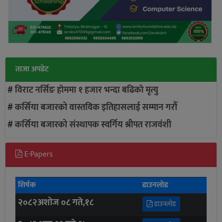
ताजा अपडेट
#
विराट नर्सिङ हाेममा १ हजार भन्दा बढिकाे मृत्यु
#
कर्सिया बजारको वास्तविक इतिहासलाई सम्मान गरौँ
#
कर्सिया बजारको संस्थापक स्वर्गिय श्रीपत राजवंशी
E-Papers
शिर्षक
डाउनलोड
२०८२अशोज ०८ गते,१८
डाउनलोड