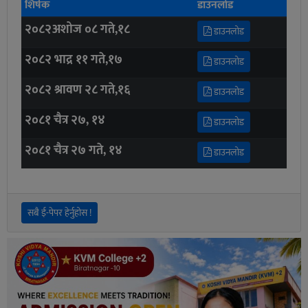
शिर्षक
डाउनलोड
२०८२अशोज ०८ गते,१८
डाउनलोड
२०८२ भाद्र ११ गते,१७
डाउनलोड
२०८२ श्रावण २८ गते,१६
डाउनलोड
२०८१ चैत्र २७, १४
डाउनलोड
२०८१ चैत्र २७ गते, १४
डाउनलोड
सबै ई-पेपर हेर्नुहोस !