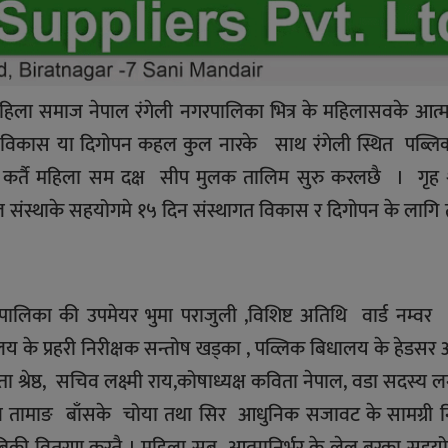
महिला समाज नेपाल रंगेली नगरपालिका भित्र के महिलासवके आत्मा
त विकास या दिगोपन कहल कुल नारके साथ रंगेली स्थित पब्लि
न कर्तै महिला सम दक्ष सीप मुलक तालिम सुरु करलछै । गृह 
संस्थाके सहयोगमे १५ दिन संस्थागत विकास र दिगोपन के लागि
रपालिका की उपमेयर भुमा पराजुली ,विशिष्ट अतिथि वार्ड नम्वर
यालय के प्रहरी निरीक्षक सन्तोष खड्का , पव्लिक बिधालय के हेडसर
ता श्रेष्ठ, सचिव लक्ष्मी राय,कोषाध्यक्ष कविता नेपाल, वडा सदस्य
ाल तामाङ बाँसके चोया तथा सिर आधुनिक सजावट के सामग्री न
 बिक्री वितरण करतै । महिला सब आत्मानिर्भर के लेल बरका सहयो