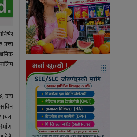
निर्भर
क उच्च
श्रमिक
 तालिम
 ६ वडा
 अरविन
 लगायत
िर्माण
ग हेतै