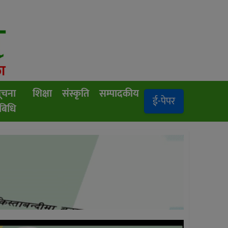
ूचना
शिक्षा
संस्कृति
सम्पादकीय
ई-पेपर
रबिधि