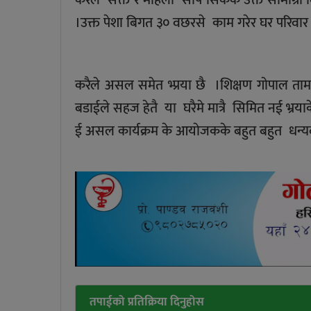
।उक्त पेशा बिगत ३० वछरसे काम गरेर घर परिव
करैले असल समेत भ्प्रया छै ।शिक्षण गाेपाल त
बडाईले सहज हेतै या घरैमे मात्रै सिमित नई भ्र
ई असल कार्यक्रम के आयाेजकके बहुत बहुत धन्
तपाईको प्रतिक्रिया दिनुहोस