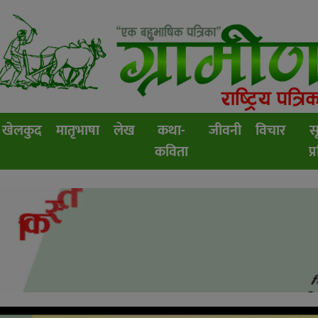
खेलकुद
मातृभाषा
लेख
कथा-
जीवनी
विचार
स
कविता
प्