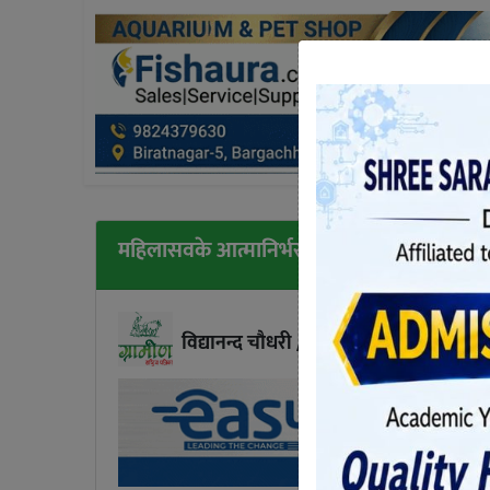
महिलासवके आत्मानिर्भर सीप मुलक तालिम सुरु
विद्यानन्द चाैधरी /कानेपाेखरी
प्रकाशित बिहिबा