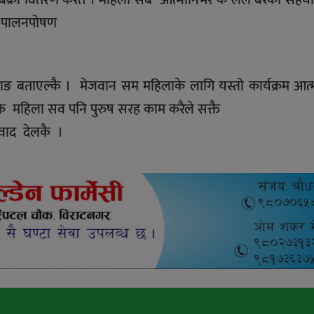
ार पालनपोषण
ामाङ बताएल्कै । मेजवान सम महिलाके लागि यस्तो कार्यक्रम आत
याके महिला सव पनि पुरुष सरह काम करैले सक्तै
यवाद देलकै ।