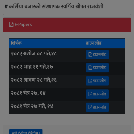
#
कर्सिया बजारको संस्थापक स्वर्गिय श्रीपत राजवंशी
E-Papers
शिर्षक
डाउनलोड
२०८२अशोज ०८ गते,१८
डाउनलोड
२०८२ भाद्र ११ गते,१७
डाउनलोड
२०८२ श्रावण २८ गते,१६
डाउनलोड
२०८१ चैत्र २७, १४
डाउनलोड
२०८१ चैत्र २७ गते, १४
डाउनलोड
सबै ई-पेपर हेर्नुहोस !