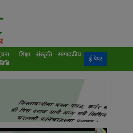
ूचना
शिक्षा
संस्कृति
सम्पादकीय
ई-पेपर
रबिधि