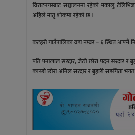
विराटनगरबाट सञ्चालनमा रहेको मकालु टेलिभिजन
अहिले मातृ शाेकमा रहेको छ ।
कटहरी गाउँपालिका वडा नम्बर – ६ स्थित आफ्नै 
पति पनालाल सरदार, जेठो छाेरा पदम सरदार र बुह
कान्छाे छाेरा अनिल सरदार र बुहारी सङगिता भग