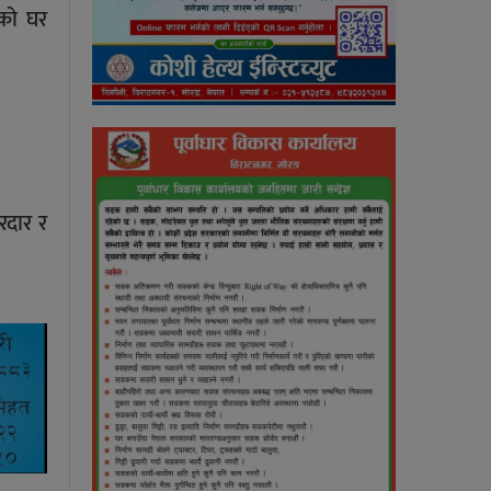
रको घर
रदार र