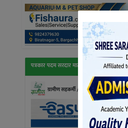
पत्रकार पदम सरदार मातृ शाेकमा
ग्रामीण सहकर्मी / माेरङ्ग
प्रकाशित आइतबार, भाद्र 