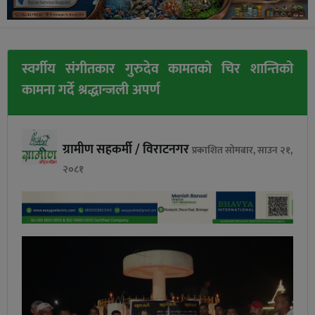
स्वर्गीय संगीतकार गुरुदेव कामतको चिर शान्तिको
कामना गर्दे श्रद्धान्जली अपर्ण
ग्रामीण सहकर्मी / विराटनगर
प्रकाशित सोमबार, साउन २१,
२०८१