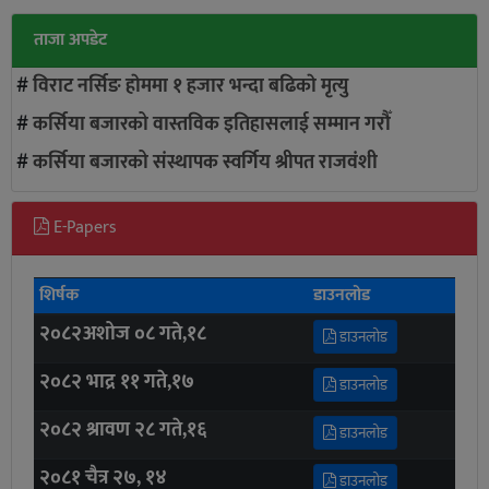
ताजा अपडेट
#
विराट नर्सिङ हाेममा १ हजार भन्दा बढिकाे मृत्यु
#
कर्सिया बजारको वास्तविक इतिहासलाई सम्मान गरौँ
#
कर्सिया बजारको संस्थापक स्वर्गिय श्रीपत राजवंशी
E-Papers
शिर्षक
डाउनलोड
२०८२अशोज ०८ गते,१८
डाउनलोड
२०८२ भाद्र ११ गते,१७
डाउनलोड
२०८२ श्रावण २८ गते,१६
डाउनलोड
२०८१ चैत्र २७, १४
डाउनलोड