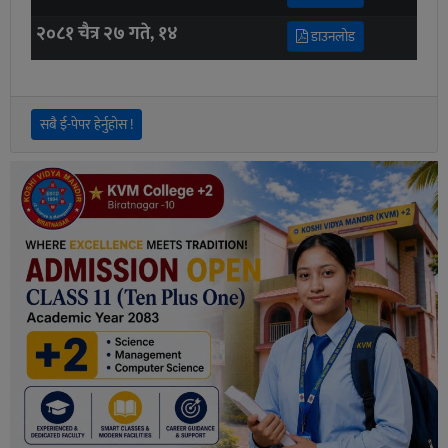
२०८१ चैत्र २७ गते, १४
डाउनलोड
सबै ई-पेपर हेर्नुहोस !