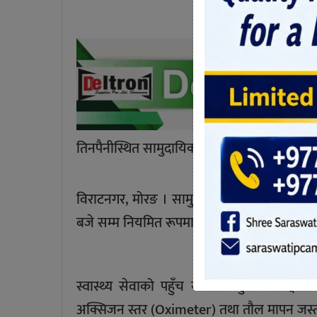
तिनपैनीस्थित सामुदायिक प्रहरीले सुरु गर्‍यो निःशुल्
विराटनगर, मोरङ । सामुदायिक प्रहरी सेवा केन्द्
बजे सम्म नियमित रूपमा निःशुल्क स्वास्थ्य परीक्ष
स्वास्थ्य सेवाको पहुँच सबैसम्म पुर्‍याउने उद्दे
अक्सिजन स्तर (Oximeter) तथा तौल मापन जस्ता आ