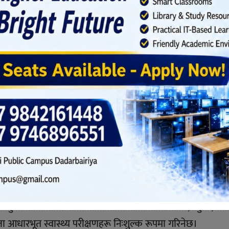
क स्वास्थ्य परीक्षण कार्यक्रम
र, तिनपैनी चोक, विराटनगर–२ को पहलमा प्रत्येक शनिबार बिहान ७ 
ण कार्यक्रम सञ्चालन हुने भएको छ।
श्यले सुरु गरिएको यस कार्यक्रम अन्तर्गत उच्च रक्तचाप, सुगर, पल्
धारभूत स्वास्थ्य परीक्षणहरू निःशुल्क रूपमा गरिनेछ।