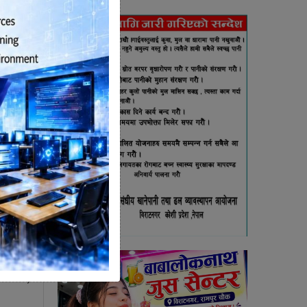
देखि ९
स रेट,