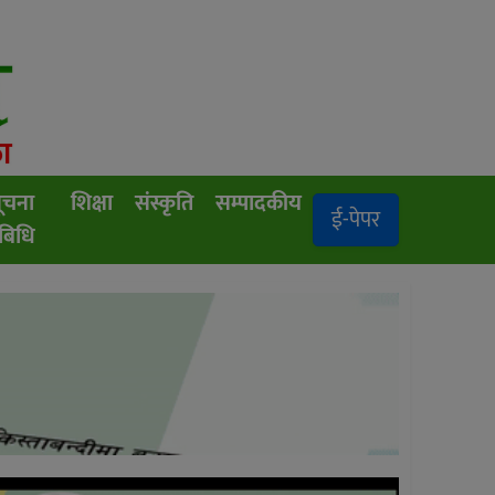
ूचना
शिक्षा
संस्कृति
सम्पादकीय
ई-पेपर
रबिधि