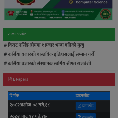
ताजा अपडेट
#
विराट नर्सिङ हाेममा १ हजार भन्दा बढिकाे मृत्यु
#
कर्सिया बजारको वास्तविक इतिहासलाई सम्मान गरौँ
#
कर्सिया बजारको संस्थापक स्वर्गिय श्रीपत राजवंशी
E-Papers
शिर्षक
डाउनलोड
२०८२अशोज ०८ गते,१८
डाउनलोड
२०८२ भाद्र ११ गते,१७
डाउनलोड