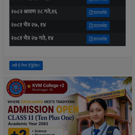
२०८२ श्रावण २८ गते,१६
डाउनलोड
२०८१ चैत्र २७, १४
डाउनलोड
२०८१ चैत्र २७ गते, १४
डाउनलोड
सबै ई-पेपर हेर्नुहोस !