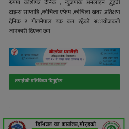
रुपमा कोशीपत्र दैनिक , न्युजपार्क अनलाइन ,दुहबी
टाइम्स साप्ताहि ,कोचिला एफेम ,कोचिला खबर ,प्रतिक्षण
दैनिक र गोलनेपाल डक कम रहेको अायोजकले
जानकारी दिएका छन ।
तपाईको प्रतिक्रिया दिनुहोस