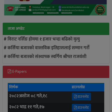
ताजा अपडेट
#
विराट नर्सिङ हाेममा १ हजार भन्दा बढिकाे मृत्यु
#
कर्सिया बजारको वास्तविक इतिहासलाई सम्मान गरौँ
#
कर्सिया बजारको संस्थापक स्वर्गिय श्रीपत राजवंशी
E-Papers
शिर्षक
डाउनलोड
२०८२अशोज ०८ गते,१८
डाउनलोड
२०८२ भाद्र ११ गते,१७
डाउनलोड