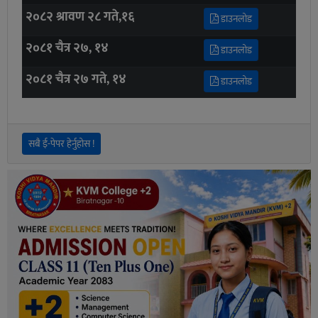
२०८२ श्रावण २८ गते,१६
डाउनलोड
२०८१ चैत्र २७, १४
डाउनलोड
२०८१ चैत्र २७ गते, १४
डाउनलोड
सबै ई-पेपर हेर्नुहोस !