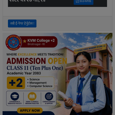
२०८१ चैत्र २७ गते, १४
डाउनलोड
सबै ई-पेपर हेर्नुहोस !