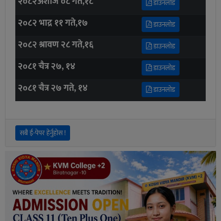
२०८२अशोज ०८ गते,१८
डाउनलोड
२०८२ भाद्र ११ गते,१७
डाउनलोड
२०८२ श्रावण २८ गते,१६
डाउनलोड
२०८१ चैत्र २७, १४
डाउनलोड
२०८१ चैत्र २७ गते, १४
डाउनलोड
सबै ई-पेपर हेर्नुहोस !