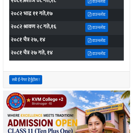
२०८२अशोज ०८ गते,१८
डाउनलोड
२०८२ भाद्र ११ गते,१७
डाउनलोड
२०८२ श्रावण २८ गते,१६
डाउनलोड
२०८१ चैत्र २७, १४
डाउनलोड
२०८१ चैत्र २७ गते, १४
डाउनलोड
सबै ई-पेपर हेर्नुहोस !