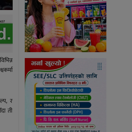
िभिन्न
वकर्मा
ल्प, र
ँदा ती