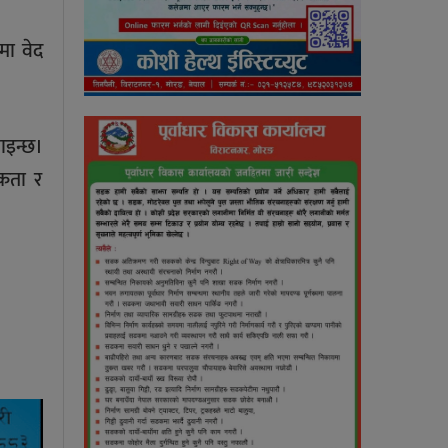
मा वेद
ाइन्छ।
मकता र