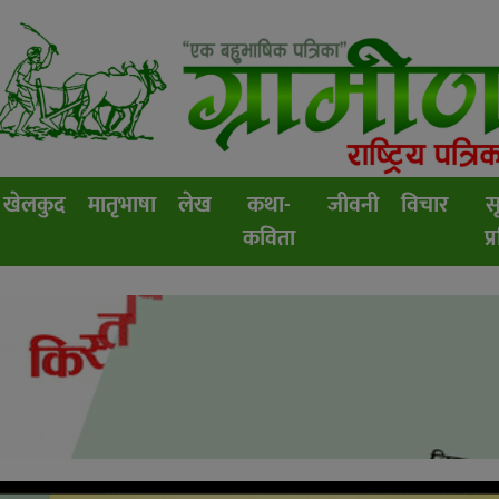
खेलकुद
मातृभाषा
लेख
कथा-
जीवनी
विचार
स
कविता
प्