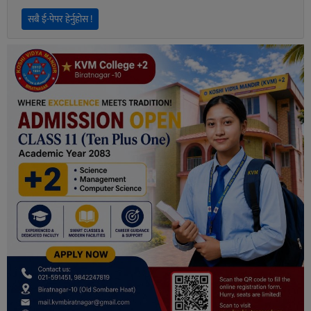
सबै ई-पेपर हेर्नुहोस !