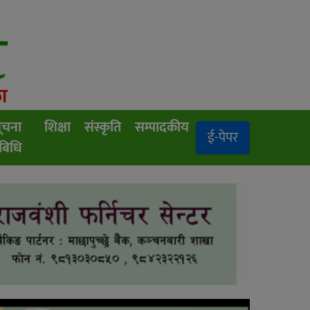
ूचना
शिक्षा
संस्कृति
सम्पादकीय
ई-पेपर
रबिधि