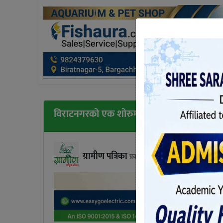
विराटनगरको एक शोरुममा भीषण आगलागि, अन
ग्रामीण पत्रिका
प्रकाशित बुधबार, आश्विन ०९, २०८१