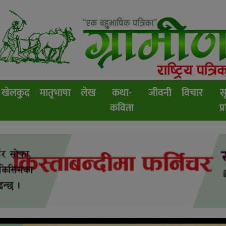
खेलकुद
मातृभाषा
लेख
कथा-
जीवनी
विचार
स
कविता
प्