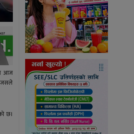
ममा आज
 जसले
ेको छ।