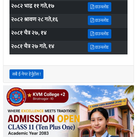
२०८२ भाद्र ११ गते,१७
डाउनलोड
२०८२ श्रावण २८ गते,१६
डाउनलोड
२०८१ चैत्र २७, १४
डाउनलोड
२०८१ चैत्र २७ गते, १४
डाउनलोड
सबै ई-पेपर हेर्नुहोस !