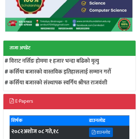
ताजा अपडेट
#
विराट नर्सिङ हाेममा १ हजार भन्दा बढिकाे मृत्यु
#
कर्सिया बजारको वास्तविक इतिहासलाई सम्मान गरौँ
#
कर्सिया बजारको संस्थापक स्वर्गिय श्रीपत राजवंशी
E-Papers
शिर्षक
डाउनलोड
२०८२अशोज ०८ गते,१८
डाउनलोड