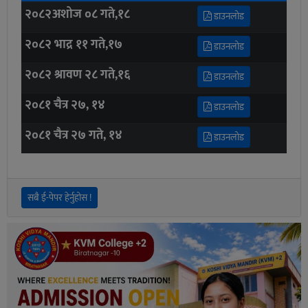
२०८२अशोज ०८ गते,१८
डाउनलोड
२०८२ भाद्र ११ गते,१७
डाउनलोड
२०८२ श्रावण २८ गते,१६
डाउनलोड
२०८१ चैत्र २७, १४
डाउनलोड
२०८१ चैत्र २७ गते, १४
डाउनलोड
सबै ई-पेपर हेर्नुहोस !