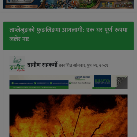
ताप्लेजुङको फुङलिङमा आगलागी: एक घर पूर्ण रूपमा
जलेर नष्ट
ग्रामीण सहकर्मी
प्रकाशित सोमबार, पुष ०१, २०८१