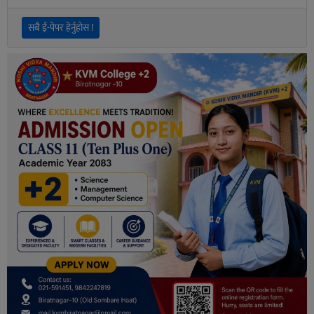
सबै ई-पेपर हेर्नुहोस !