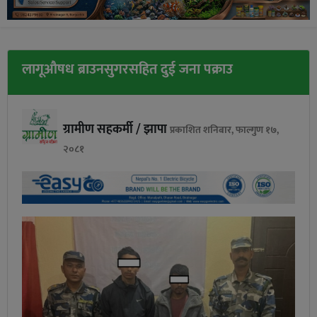
लागूऔषध ब्राउनसुगरसहित दुई जना पक्राउ
ग्रामीण सहकर्मी / झापा
प्रकाशित शनिबार, फाल्गुण १७,
२०८१