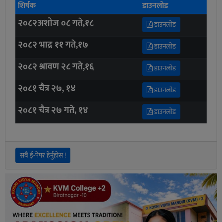
शिर्षक
डाउनलोड
२०८२अशोज ०८ गते,१८
डाउनलोड
२०८२ भाद्र ११ गते,१७
डाउनलोड
२०८२ श्रावण २८ गते,१६
डाउनलोड
२०८१ चैत्र २७, १४
डाउनलोड
२०८१ चैत्र २७ गते, १४
डाउनलोड
सबै ई-पेपर हेर्नुहोस !