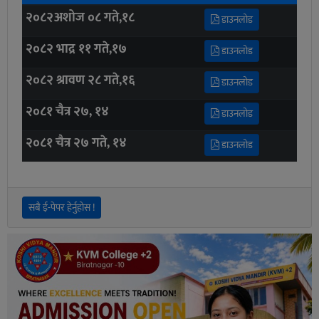
२०८२अशोज ०८ गते,१८
डाउनलोड
२०८२ भाद्र ११ गते,१७
डाउनलोड
२०८२ श्रावण २८ गते,१६
डाउनलोड
२०८१ चैत्र २७, १४
डाउनलोड
२०८१ चैत्र २७ गते, १४
डाउनलोड
सबै ई-पेपर हेर्नुहोस !